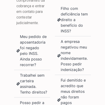
comprovantes da
cobrança e entrar
Filho com
em contato para
deficiência tem
contestar
direito a
judicialmente.
benefício do
INSS?
Meu pedido de
A empresa
aposentadoria
negativou meu
foi negado
nome
pelo INSS.
indevidamente.
Ainda posso
Posso pedir
recorrer?
indenização?
Trabalhei sem
Fui demitido e
carteira
acredito que
assinada.
meus direitos
Tenho direitos?
não foram
Posso pedir a
pagos