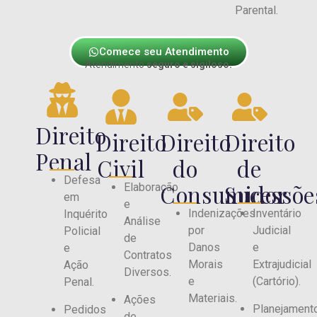
Parental.
Comece seu Atendimento
Atendimento
seguro e sigiloso.
Direito
Direito
Direito
Direito
Penal
Civil
do
de
Defesa
Consumidor
Sucessõe
Elaboração
em
e
Indenizações
Inventário
Inquérito
Análise
por
Judicial
Policial
de
Danos
e
e
Contratos
Morais
Extrajudicial
Ação
Diversos.
e
(Cartório).
Penal.
Materiais.
Ações
Planejament
Pedidos
de