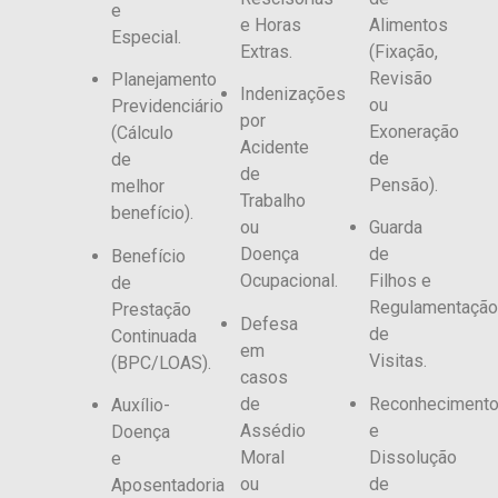
e
e Horas
Alimentos
Especial.
Extras.
(Fixação,
Revisão
Planejamento
Indenizações
ou
Previdenciário
por
Exoneração
(Cálculo
Acidente
de
de
de
Pensão).
melhor
Trabalho
benefício).
ou
Guarda
Doença
de
Benefício
Ocupacional.
Filhos e
de
Regulamentação
Prestação
Defesa
de
Continuada
em
Visitas.
(BPC/LOAS).
casos
de
Reconheciment
Auxílio-
Assédio
e
Doença
Moral
Dissolução
e
ou
de
Aposentadoria