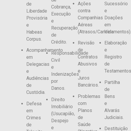
Ações
Sucessório
de
Cobrança,
contra
e
Liberdade
Execução
Companhias
Doações
Provisória
e
Aéreas
em
e
Recuperação
(Atrasos/Cancelamentos)
Vida.
Habeas
de
Corpus.
Crédito.
Revisão
Elaboração
de
e
Acompanhamento
Responsabilidade
Contratos
Registro
em
Civil
Abusivos
de
Delegacias
e
e
Testamentos
e
Indenizações
Juros
Audiências
por
Partilha
Bancários.
de
Danos.
de
Custódia.
Problemas
Bens
Direito
com
e
Defesa
Imobiliário
Planos
Alvarás
em
(Usucapião,
de
Judiciais.
Crimes
Despejo
Saúde
de
e
Destituição