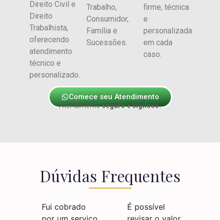
Direito Civil e
Trabalho,
firme, técnica
Direito
Consumidor,
e
Trabalhista,
Família e
personalizada
oferecendo
Sucessões.
em cada
atendimento
caso.
técnico e
personalizado.
Comece seu Atendimento
Atendimento
seguro e sigiloso.
Dúvidas Frequentes
Fui cobrado
É possível
por um serviço
revisar o valor