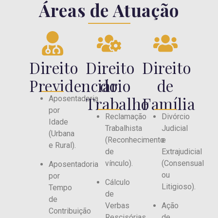
Áreas de Atuação
Direito
Direito
Direito
Previdenciário
do
de
Trabalho
Família
Aposentadoria
por
Reclamação
Divórcio
Idade
Trabalhista
Judicial
(Urbana
(Reconhecimento
e
e Rural).
de
Extrajudicial
vínculo).
(Consensual
Aposentadoria
ou
por
Cálculo
Litigioso).
Tempo
de
de
Verbas
Ação
Contribuição
Rescisórias
de