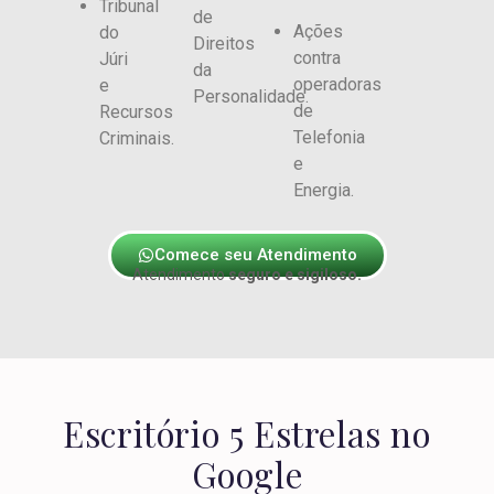
Tribunal
de
Ações
do
Direitos
contra
Júri
da
operadoras
e
Personalidade.
de
Recursos
Telefonia
Criminais.
e
Energia.
Comece seu Atendimento
Atendimento
seguro e sigiloso.
Escritório 5 Estrelas no
Google