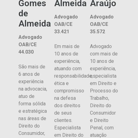
Gomes
Almeida
Araújo
de
Advogado
Advogado
Almeida
OAB/CE
OAB/CE
33.421
35.572
Advogado
OAB/CE
Em mais de
Advogado
44.030
10 anos de
com mais de
experiência,
10 anos de
São mais de
atuando com
experiência,
6 anos de
responsabilidade,
especialista
experiência
ética e
em Direito e
na advocacia,
compromisso
Processo do
atuo de
na defesa
Trabalho,
forma sólida
dos direitos
Direito do
e estratégica
de seus
Consumidor
nas áreas de
clientes.
e Direito
Direito do
Especialista
Penal, com
Consumidor,
em Direito do
atuação