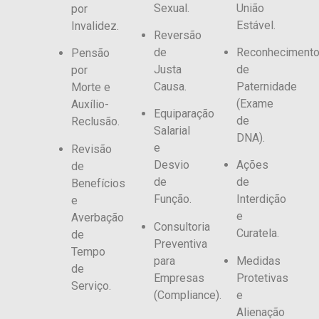
Sexual.
União
por
Estável.
Invalidez.
Reversão
de
Reconheciment
Pensão
Justa
de
por
Causa.
Paternidade
Morte e
(Exame
Auxílio-
Equiparação
de
Reclusão.
Salarial
DNA).
e
Revisão
Desvio
Ações
de
de
de
Benefícios
Função.
Interdição
e
e
Averbação
Consultoria
Curatela.
de
Preventiva
Tempo
para
Medidas
de
Empresas
Protetivas
Serviço.
(Compliance).
e
Alienação