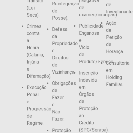
(Negativa
Trânsito
Reintegração
de
de
(Lei
de
Inventariante
exames/cirurgias).
Seca).
Posse).
Ação
Publicidade
Crimes
Defesa
de
Enganosa
contra
da
Petição
e
a
Propriedade
de
Vício
Honra
e
Herança.
de
(Calúnia,
Direitos
Produto/Serviço.
Injúria
Consultoria
de
e
em
Vizinhança.
Inscrição
Difamação).
Holding
Indevida
Obrigações
Familiar.
em
Execução
de
Órgãos
Penal
Fazer
de
e
e
Proteção
Progressão
Não
ao
de
Fazer.
Crédito
Regime.
(SPC/Serasa).
Proteção